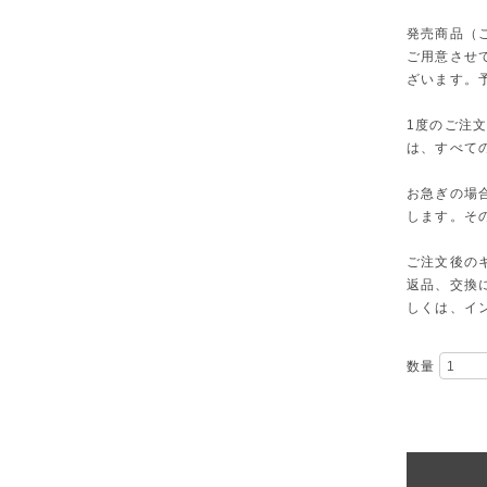
発売商品（
ご用意させ
ざいます。
1度のご注
は、すべて
お急ぎの場
します。そ
ご注文後の
返品、交換
しくは、イ
数量