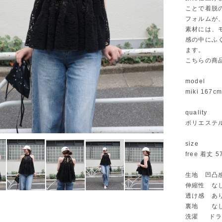
ことで着脱
フォルムが
素材には、
感の中にふ
ます。
こちらの商品
model
miki 167cm
quality
ポリエステル
size
free 着丈 
生地 凹凸
伸縮性 な
透け感 あ
裏地 な
洗濯 ドラ