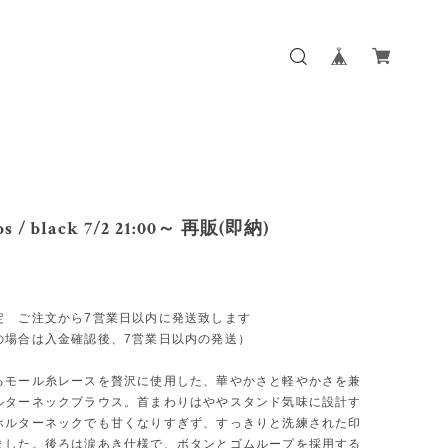
ops / black 7/2 21:00～ 再販(即納)
定 ご注文から7営業日以内に発送致します
の場合は入金確認後、7営業日以内の発送）
るモール糸レースを贅沢に使用した、華やかさと軽やかさを兼
ルターネックブラウス。首まわりはややスタンド気味に設計す
ホルターネックでも甘くなりすぎず、すっきりと洗練された印
ました。後ろは涙あき仕様で、ボタンとゴムループを採用する