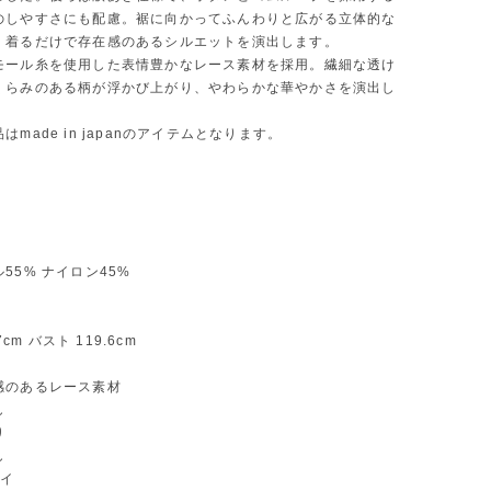
のしやすさにも配慮。裾に向かってふんわりと広がる立体的な
、着るだけで存在感のあるシルエットを演出します。
モール糸を使用した表情豊かなレース素材を採用。繊細な透け
くらみのある柄が浮かび上がり、やわらかな華やかさを演出し
はmade in japanのアイテムとなります。
55% ナイロン45%
57cm バスト 119.6cm
感のあるレース素材
し
り
し
イ