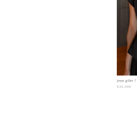
joyu gilet
¥26,400