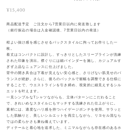
¥15,400
商品配送予定 ご注文から7営業日以内に発送致します
（銀行振込の場合は入金確認後、7営業日以内の発送）
程よい抜け感を感じさせるバックスタイルに拘ってお作りした一
枚。
着丈はコンパクトに設計し、すっきりとしたスリーブラインが洗練
された印象を演出。襟ぐりには細バインダーを施し、カジュアルす
ぎず上品なニュアンスに仕上げました。
背中の開き具合は下着が見えない安心感と、さりげない肌見せのバ
ランスが絶妙。さらに、後ろのバックルで裾幅を調整できる仕様に
することで、ウエストラインを引き締め、視覚的に細見えするシル
エットを叶えます。
一見シンプルなTシャツながらも、立体パターンにこだわること
で、きれいめなスタイルにもマッチする洗練された仕上がりに。
素材には、適度なハリ感を持つハイゲージポンチを使用。サラッと
した肌触りと、美しいシルエットを両立しながら、リヨセル混なら
ではの柔らかさも兼ね備えています。
ディテールと着心地を追求した、ミニマルながらも存在感のあるホ