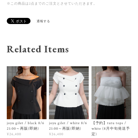
※この商品は2点までのご注文とさせていただきます。
通報する
Related Items
joyu gilet / black 8/6
joyu gilet / white 8/6
【予約】tutu tops /
21:00～再販(即納)
21:00～再販(即納)
white (8月中旬発送予
定)
¥26,400
¥26,400